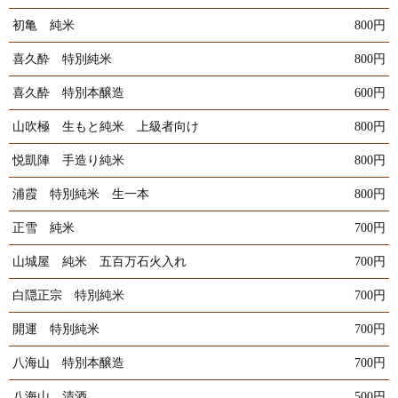
初亀 純米
800円
喜久酔 特別純米
800円
喜久酔 特別本醸造
600円
山吹極 生もと純米 上級者向け
800円
悦凱陣 手造り純米
800円
浦霞 特別純米 生一本
800円
正雪 純米
700円
山城屋 純米 五百万石火入れ
700円
白隠正宗 特別純米
700円
開運 特別純米
700円
八海山 特別本醸造
700円
八海山 清酒
500円