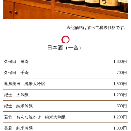
表記価格はすべて税抜価格です。
日本酒（一合）
久保田 萬寿
1,800円
久保田 千寿
700円
鳳凰美田 純米大吟醸
1,500円
紀士 大吟醸
1,200円
紀士 純米吟醸
600円
若竹 おんな泣かせ 純米大吟醸
1,200円
英君 純米吟醸
1,000円